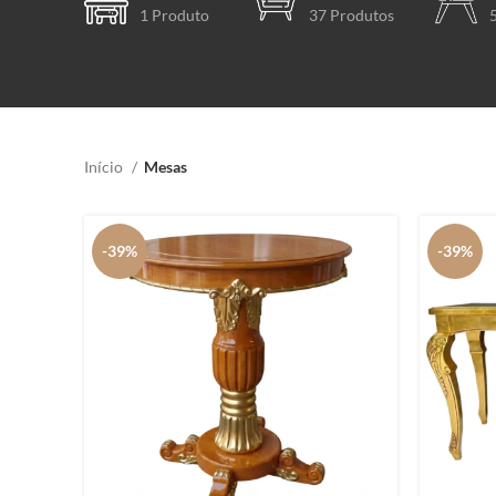
1 Produto
37 Produtos
Início
Mesas
-39%
-39%