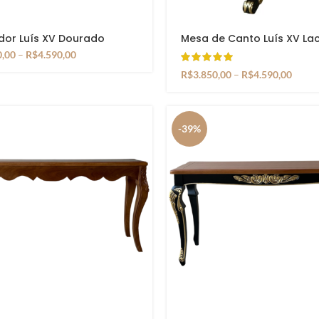
or Luís XV Dourado
Mesa de Canto Luís XV La
Preto
0,00
–
R$
4.590,00
R$
3.850,00
–
R$
4.590,00
-39%