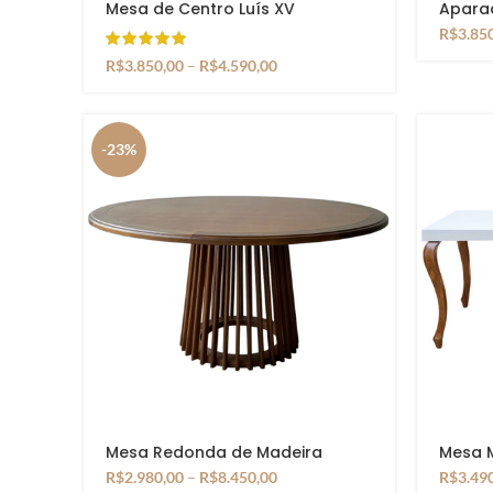
Mesa de Centro Luís XV
Aparad
Ental
R$
3.85
R$
3.850,00
–
R$
4.590,00
-23%
Mesa Redonda de Madeira
Mesa 
Maciça Base Ripada
R$
2.980,00
–
R$
8.450,00
R$
3.49