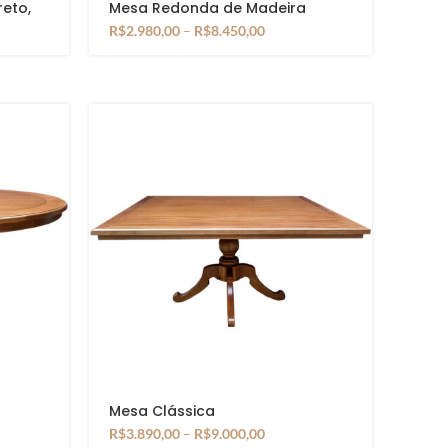
reto,
Mesa Redonda de Madeira
Maciça com Base Ripada
R$
2.980,00
–
R$
8.450,00
Mesa Clássica
R$
3.890,00
–
R$
9.000,00