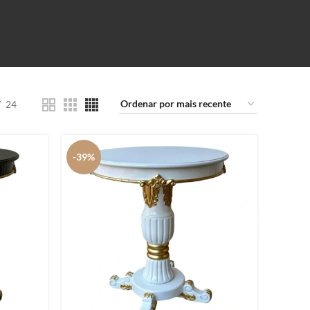
24
-39%