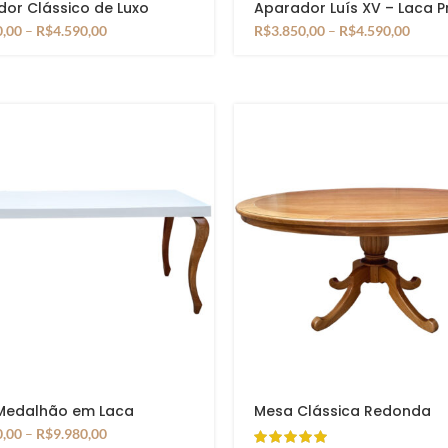
or Clássico de Luxo
Aparador Luís XV – Laca P
hado
Dourado e Tampo Natural
0,00
–
R$
4.590,00
R$
3.850,00
–
R$
4.590,00
Medalhão em Laca
Mesa Clássica Redonda
0,00
–
R$
9.980,00