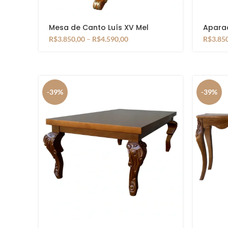
Mesa de Canto Luís XV Mel
Aparad
Castanho
R$
3.850,00
–
R$
4.590,00
R$
3.85
-39%
-39%