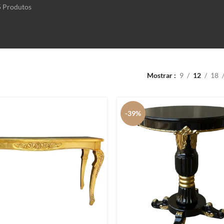
5 Produtos
Mostrar
9
12
18
-39%